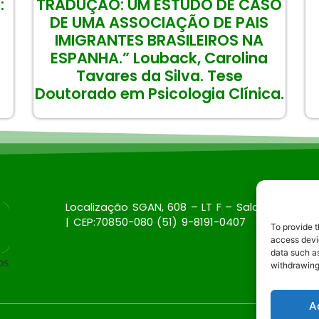
:
TRADUÇÃO: UM ESTUDO DE CASO
DE UMA ASSOCIAÇÃO DE PAIS
IMIGRANTES BRASILEIROS NA
ESPANHA.” Louback, Carolina
Tavares da Silva. Tese
Doutorado em Psicologia Clínica.
Localização SGAN, 608 – LT F – Sala: 326, Brasil
| CEP:70850-080 (51) 9-8191-0407
To provide t
access devic
data such as
withdrawing
A