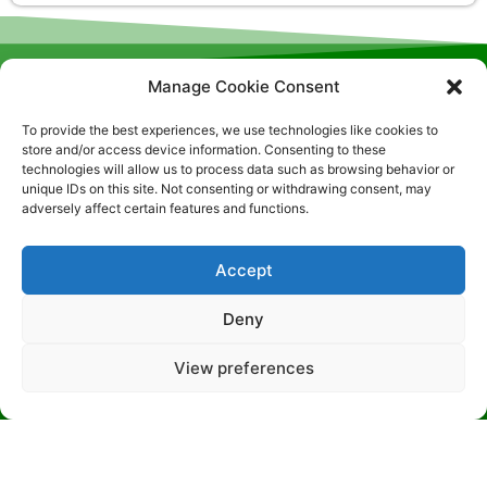
Manage Cookie Consent
To provide the best experiences, we use technologies like cookies to
store and/or access device information. Consenting to these
technologies will allow us to process data such as browsing behavior or
unique IDs on this site. Not consenting or withdrawing consent, may
Localização SGAN, 608 – LT F – Sala: 326, Brasilia- DF
adversely affect certain features and functions.
| CEP:70850-080 (51) 9-8191-0407
Accept
Deny
© 2026 – All rights reserved
View preferences
Política de Privacidade
|
Política de cookies
|
Termos de
uso
Desenvolvido por: