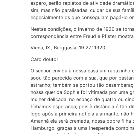
espero, serão repletos de atividade dramáti
sim, mas não paralisadas: cuidar de sua fam
especialmente os que conseguiam pagá-lo em 
Nestas condições, o inverno de 1920 se torna
correspondência entre Freud e Pfister most
Viena, IX., Berggasse 19 27.1.1920
Caro doutor
O senhor enviou à nossa casa um rapazinho 
soou tão parecida com a sua, que por bastan
estranho; também se portou tão desembaraç
nossa querida Sophie foi vitimada por uma g
mulher delicada, no espaço de quatro ou cin
tínhamos esperança; pois à distância é tão di
logo após a primeira notícia alarmante, não
Amanhã ela será cremada, nossa pobre filha
Hamburgo, graças a uma inesperada combina