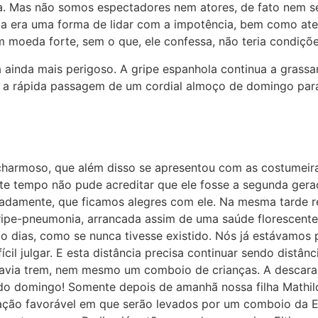
ca. Mas não somos espectadores nem atores, de fato nem se
ília era uma forma de lidar com a impotência, bem como at
moeda forte, sem o que, ele confessa, não teria condiçõ
 ainda mais perigoso. A gripe espanhola continua a grassar
ra a rápida passagem de um cordial almoço de domingo par
charmoso, que além disso se apresentou com as costumeira
te tempo não pude acreditar que ele fosse a segunda ger
adamente, que ficamos alegres com ele. Na mesma tarde 
ripe-pneumonia, arrancada assim de uma saúde florescente
co dias, como se nunca tivesse existido. Nós já estávamos
fícil julgar. E esta distância precisa continuar sendo distâ
 havia trem, nem mesmo um comboio de crianças. A descara
 do domingo! Somente depois de amanhã nossa filha Mathi
ção favorável em que serão levados por um comboio da E