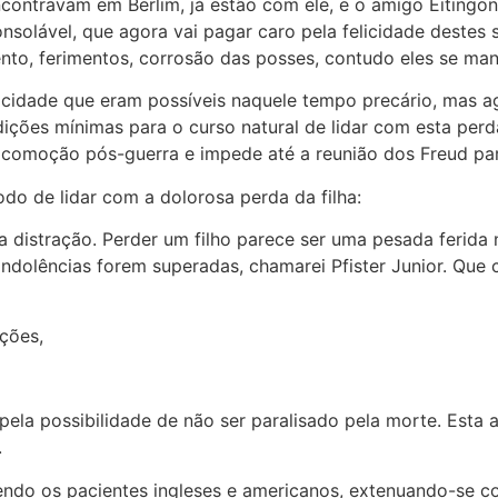
ncontravam em Berlim, já estão com ele, e o amigo Eitingon 
solável, que agora vai pagar caro pela felicidade destes s
ento, ferimentos, corrosão das posses, contudo eles se ma
icidade que eram possíveis naquele tempo precário, mas ag
ições mínimas para o curso natural de lidar com esta perda
ocomoção pós-guerra e impede até a reunião dos Freud pa
do de lidar com a dolorosa perda da filha:
 distração. Perder um filho parece ser uma pesada ferida n
dolências forem superadas, chamarei Pfister Junior. Que
ções,
la possibilidade de não ser paralisado pela morte. Esta ai
.
ndo os pacientes ingleses e americanos, extenuando-se com