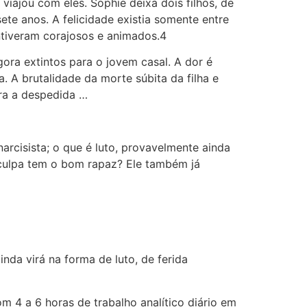
viajou com eles. Sophie deixa dois filhos, de
ete anos. A felicidade existia somente entre
ntiveram corajosos e animados.4
ora extintos para o jovem casal. A dor é
. A brutalidade da morte súbita da filha e
ra a despedida …
arcisista; o que é luto, provavelmente ainda
 culpa tem o bom rapaz? Ele também já
nda virá na forma de luto, de ferida
 4 a 6 horas de trabalho analítico diário em