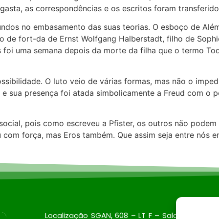
e gasta, as correspondências e os escritos foram transferid
ndos no embasamento das suas teorias. O esboço de Além d
o de fort-da de Ernst Wolfgang Halberstadt, filho de Sop
s foi uma semana depois da morte da filha que o termo Tod
ssibilidade. O luto veio de várias formas, mas não o imped
, e sua presença foi atada simbolicamente a Freud com o 
social, pois como escreveu a Pfister, os outros não podem 
com força, mas Eros também. Que assim seja entre nós e
Localização SGAN, 608 – LT F – Sala: 326, Brasil